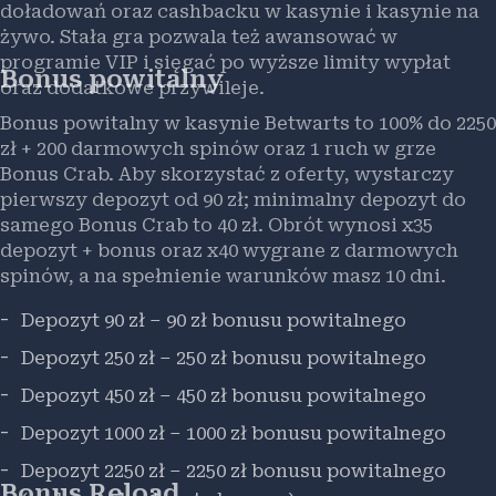
doładowań oraz cashbacku w kasynie i kasynie na
żywo. Stała gra pozwala też awansować w
programie VIP i sięgać po wyższe limity wypłat
Bonus powitalny
oraz dodatkowe przywileje.
Bonus powitalny w kasynie Betwarts to 100% do 2250
zł + 200 darmowych spinów oraz 1 ruch w grze
Bonus Crab. Aby skorzystać z oferty, wystarczy
pierwszy depozyt od 90 zł; minimalny depozyt do
samego Bonus Crab to 40 zł. Obrót wynosi x35
depozyt + bonus oraz x40 wygrane z darmowych
spinów, a na spełnienie warunków masz 10 dni.
Depozyt 90 zł – 90 zł bonusu powitalnego
Depozyt 250 zł – 250 zł bonusu powitalnego
Depozyt 450 zł – 450 zł bonusu powitalnego
Depozyt 1000 zł – 1000 zł bonusu powitalnego
Depozyt 2250 zł – 2250 zł bonusu powitalnego
Bonus Reload