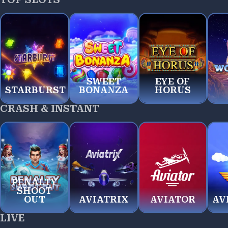
SWEET
EYE OF
STARBURST
BONANZA
HORUS
CRASH & INSTANT
GRAJ
GRAJ
GRAJ
TERAZ
TERAZ
TERAZ
PENALTY
SHOOT
OUT
AVIATRIX
AVIATOR
AV
LIVE
GRAJ
GRAJ
GRAJ