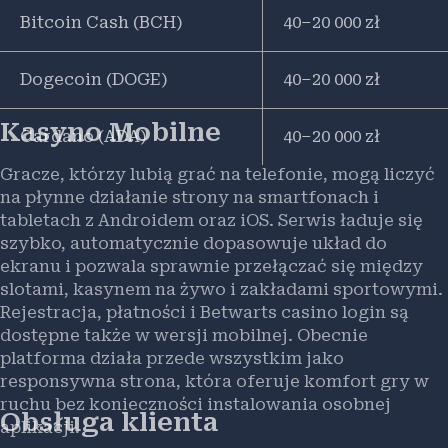
Bitcoin Cash (BCH)
40–20 000 zł
Dogecoin (DOGE)
40–20 000 zł
Kasyno Mobilne
Cardano (ADA)
40–20 000 zł
Gracze, którzy lubią grać na telefonie, mogą liczyć
na płynne działanie strony na smartfonach i
tabletach z Androidem oraz iOS. Serwis ładuje się
szybko, automatycznie dopasowuje układ do
ekranu i pozwala sprawnie przełączać się między
slotami, kasynem na żywo i zakładami sportowymi.
Rejestracja, płatności i Betwarts casino login są
dostępne także w wersji mobilnej. Obecnie
platforma działa przede wszystkim jako
responsywna strona, która oferuje komfort gry w
ruchu bez konieczności instalowania osobnej
Obsługa klienta
aplikacji.