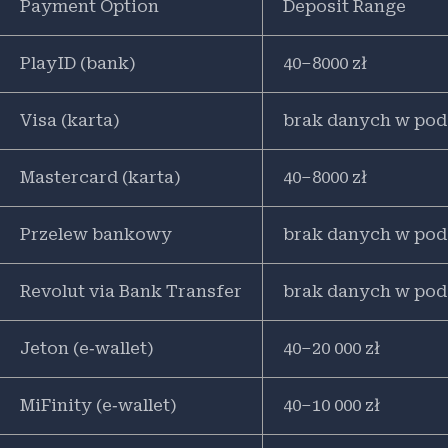
Payment Option
Deposit Range
PlayID (bank)
40–8000 zł
Visa (karta)
brak danych w pod
Mastercard (karta)
40–8000 zł
Przelew bankowy
brak danych w pod
Revolut via Bank Transfer
brak danych w pod
Jeton (e‑wallet)
40–20 000 zł
MiFinity (e‑wallet)
40–10 000 zł