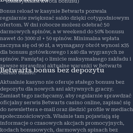
(maksymalna kwota bonusu)
Bonus reload w kasynie Betwarts pozwala
regularnie zwiększać saldo dzięki cotygodniowym
ofertom. W dni robocze możesz odebrać 50
darmowych spinów, a w weekend do 50% bonusu
nawet do 3000 zł + 50 spinów. Minimalna wpłata
zaczyna się od 90 zł, a wymagany obrót wynosi x35
dla bonusu gotówkowego i x40 dla wygranych ze
spinów. Pamiętaj o limicie maksymalnego zakładu i
zawsze sprawdzaj aktualne warunki w Betwarts
Betwarts bonus bez depozytu
casino online.
Aktualnie kasyno nie oferuje stałego bonusu bez
depozytu dla nowych ani aktywnych graczy.
Zamiast tego zachęcamy, aby regularnie sprawdzać
oficjalny serwis Betwarts casino online, zapisać się
do newslettera e‑mail oraz śledzić profile w mediach
społecznościowych. Właśnie tam pojawiają się
informacje o czasowych akcjach promocyjnych,
kodach bonusowych, darmowych spinach bez