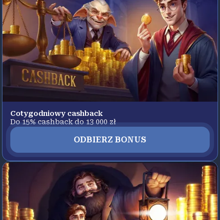
Cotygodniowy cashback
Do 15% cashback do 13 000 zł
ODBIERZ BONUS