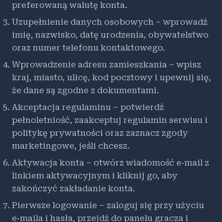
preferowaną walutę konta.
Uzupełnienie danych osobowych – wprowadź
imię, nazwisko, datę urodzenia, obywatelstwo
oraz numer telefonu kontaktowego.
Wprowadzenie adresu zamieszkania – wpisz
kraj, miasto, ulicę, kod pocztowy i upewnij się,
że dane są zgodne z dokumentami.
Akceptacja regulaminu – potwierdź
pełnoletniość, zaakceptuj regulamin serwisu i
politykę prywatności oraz zaznacz zgody
marketingowe, jeśli chcesz.
Aktywacja konta – otwórz wiadomość e‑mail z
linkiem aktywacyjnym i kliknij go, aby
zakończyć zakładanie konta.
Pierwsze logowanie – zaloguj się przy użyciu
e‑maila i hasła, przejdź do panelu gracza i