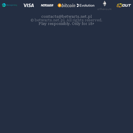
contacts@betwarts.net.pl
© betwarts.net.pl. All rights reserved.
Play responsibly. Only for 18+