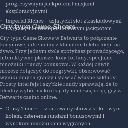
progresywnym jackpotem i misjami
eksploracyjnymi
Imperial Riches – azjatycki slot z kaskadowymi
Gry typu Game Shows
wygranymi i wielopoziomowym jackpotem
Gry typu Game Shows w Betwarts to połączenie
kasynowej adrenaliny z klimatem teleturnieju na
żywo. Przy jednym stole spotykasz prowadzącego,
interaktywne plansze, koła fortuny, specjalne
mnożniki i rundy bonusowe. W każdej chwili
możesz dołączyć do rozgrywki, obserwować
wyniki innych graczy i stawiać własne zakłady.
Prosty interfejs i szybkie rundy sprawiają, że to
idealny wybór na krótką, dynamiczną sesję gry w
Betwarts casino online.
Crazy Time – rozbudowany show z kolorowym
kołem, czterema rundami bonusowymi i
wysokimi mnożnikami wygranych.