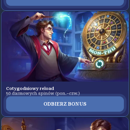
Cotygodniowy reload
50 darmowych spinów (pon.–czw.)
ODBIERZ BONUS