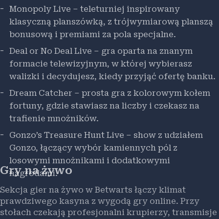
Monopoly Live – teleturniej inspirowany
klasyczną planszówką, z trójwymiarową planszą
bonusową i premiami za pola specjalne.
Deal or No Deal Live – gra oparta na znanym
formacie telewizyjnym, w której wybierasz
walizki i decydujesz, kiedy przyjąć ofertę banku.
Dream Catcher – prosta gra z kolorowym kołem
fortuny, gdzie stawiasz na liczby i czekasz na
trafienie mnożników.
Gonzo’s Treasure Hunt Live – show z udziałem
Gonzo, łączący wybór kamiennych pól z
losowymi mnożnikami i dodatkowymi
Gry na żywo
nagrodami.
Sekcja gier na żywo w Betwarts łączy klimat
prawdziwego kasyna z wygodą gry online. Przy
stołach czekają profesjonalni krupierzy, transmisje