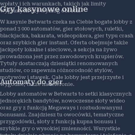
wpłaty i ich warunkach, takich jak limity
Gry kasynowe online
wygranych czy wymóg obrotu.
W kasynie Betwarts czeka na Ciebie bogate lobby z
ponad 3 000 automatów, gier stołowych, ruletki,
blackjacka, bakarata, wideopokera, gier typu crash
oraz szybkich gier instant. Oferta obejmuje także
jackpoty lokalne i sieciowe, a sekcja na żywo
prowadzona jest przez zawodowych krupierów.
Tytuły dostarczają dziesiątki renomowanych
studiów, co zapewnia różnorodność stylów,
motywów i stawek. Całe lobby jest przejrzyste i
Automaty do gier
wygodne, także na telefonie.
Lobby automatów w Betwarts to setki klasycznych
jednorękich bandytów, nowoczesne sloty wideo
oraz gry z funkcją Megaways i rozbudowanymi
bonusami. Znajdziesz tu owocówki, tematyczne
przygodówki, sloty z funkcją kupna bonusu i
szybkie gry o wysokiej zmienności. Wszystkie