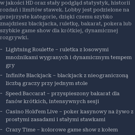
w jakości HD oraz stały podgląd statystyk, historii
rozdań i limitów stawek. Lobby jest podzielone na
przejrzyste kategorie, dzięki czemu szybko
znajdziesz blackjacka, ruletkę, bakarat, pokera lub
szybkie game show dla krótkiej, dynamicznej
rozgrywki.
Lightning Roulette – ruletka z losowymi
mnożnikami wygranych i dynamicznym tempem
gry
Infinite Blackjack – blackjack z nieograniczoną
liczbą graczy przy jednym stole
Speed Baccarat – przyspieszony bakarat dla
fanów krótkich, intensywnych sesji
Casino Hold’em Live – poker kasynowy na żywo z
prostymi zasadami i stałymi stawkami
Crazy Time – kolorowe game show z kołem